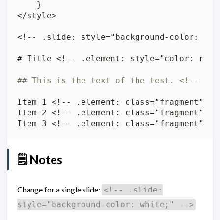
🗒️ Notes
Change for a single slide:
<!-- .slide:
style="background-color: white;" -->