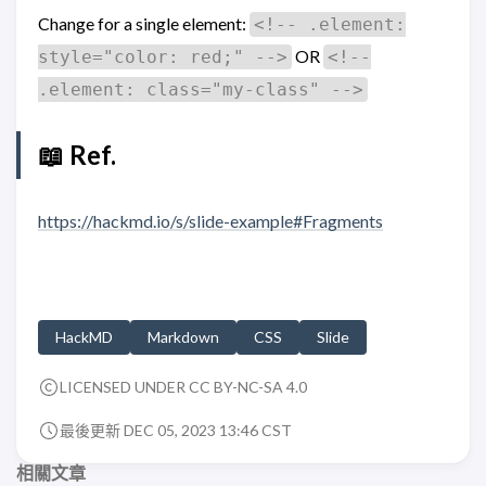
Change for a single element:
<!-- .element:
OR
style="color: red;" -->
<!--
.element: class="my-class" -->
📖 Ref.
https://hackmd.io/s/slide-example#Fragments
HackMD
Markdown
CSS
Slide
LICENSED UNDER CC BY-NC-SA 4.0
最後更新 DEC 05, 2023 13:46 CST
相關文章