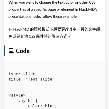
When you want to change the text color or other CSS
properties of a specific page or element in HackMD’s
presentation mode, follow these example.
在 HackMD 的簡報模式下想要更改其中一頁的文字顏
色或是其他 CSS 屬性時的解決方式。
💻 Code