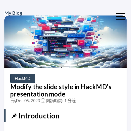
My Blog
HackMD
Modify the slide style in HackMD's
presentation mode
Dec 05, 2023
閱讀時間: 1 分鐘
📌 Introduction