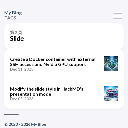
My Blog
TAGS
第 2 頁
Slide
Create a Docker container with external
SSH access and Nvidia GPU support
Dec 11, 2023
Modify the slide style in HackMD's
presentation mode
Dec 05, 2023
© 2020 - 2026 My Blog