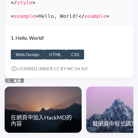
</
style
>
<
example
>
Hello, World!
</
example
>
Hello, World!
Web Design
HTML
CSS
LICENSED UNDER CC BY-NC-SA 4.0
相關文章
在網頁中加入HackMD的
內容
幫網頁中程式碼加