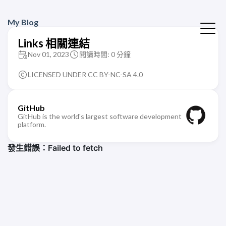
My Blog
Links 相關連結
Nov 01, 2023
閱讀時間: 0 分鐘
LICENSED UNDER CC BY-NC-SA 4.0
GitHub
GitHub is the world's largest software development
platform.