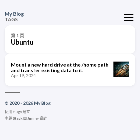
My Blog
TAGS
第 1 頁
Ubuntu
Mount a new hard drive at the /home path
and transfer existing data to it.
Apr 19, 2024
© 2020 - 2026 My Blog
使用
Hugo
建立
主題
Stack
由
Jimmy
設計