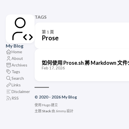
TAGS
第 1 頁
Prose
My Blog
Home
About
如何使用 Prose.sh 將 Markdown
Archives
Feb 17, 2026
Tags
Search
Links
Disclaimer
© 2020 - 2026 My Blog
RSS
使用
Hugo
建立
主題
Stack
由
Jimmy
設計