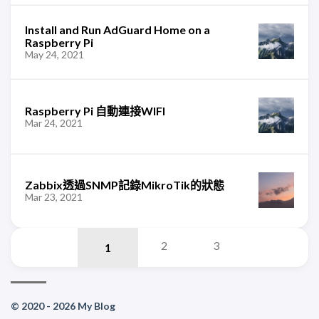
Install and Run AdGuard Home on a
Raspberry Pi
May 24, 2021
Raspberry Pi 自動連接WIFI
Mar 24, 2021
Zabbix透過SNMP記錄MikroTik的狀態
Mar 23, 2021
2
3
© 2020 - 2026 My Blog