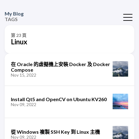
My Blog
TAGS
第 23 頁
Linux
在 Oracle 的虛擬機上安裝 Docker 及 Docker
Compose
Nov 15, 2022
Install Qt5 and OpenCV on Ubuntu KV260
Nov 09, 2022
從 Windows 複製 SSH Key 到 Linux 主機
Nov 09, 2022