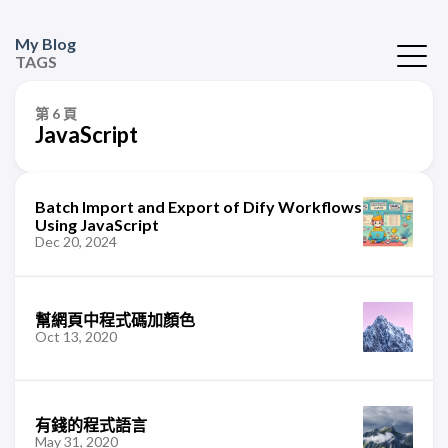
My Blog
TAGS
第 6 頁
JavaScript
Batch Import and Export of Dify Workflows
Using JavaScript
Dec 20, 2024
幫網頁中程式碼加顏色
Oct 13, 2020
有錢的程式語言
May 31, 2020