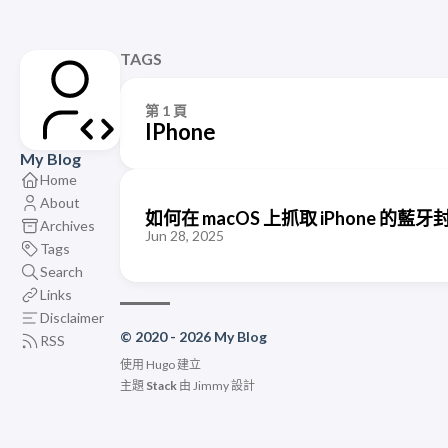
TAGS
第 1 頁
IPhone
My Blog
Home
About
如何在 macOS 上抓取 iPhone 的藍牙封
Archives
Jun 28, 2025
Tags
Search
Links
Disclaimer
© 2020 - 2026 My Blog
RSS
使用
Hugo
建立
主題
Stack
由
Jimmy
設計