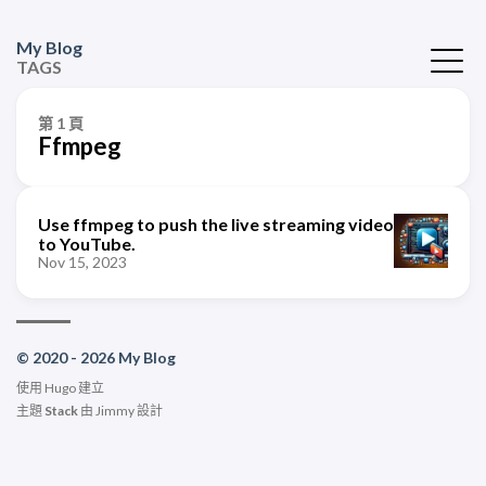
My Blog
TAGS
第 1 頁
Ffmpeg
Use ffmpeg to push the live streaming video
to YouTube.
Nov 15, 2023
© 2020 - 2026 My Blog
使用
Hugo
建立
主題
Stack
由
Jimmy
設計