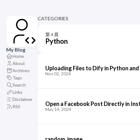
CATEGORIES
第 4 頁
Python
My Blog
Home
About
Uploading Files to Dify in Python an
Archives
Nov 02, 2024
Tags
Search
Links
Disclaimer
Open a Facebook Post Directly in Ins
RSS
May 14, 2024
random_image