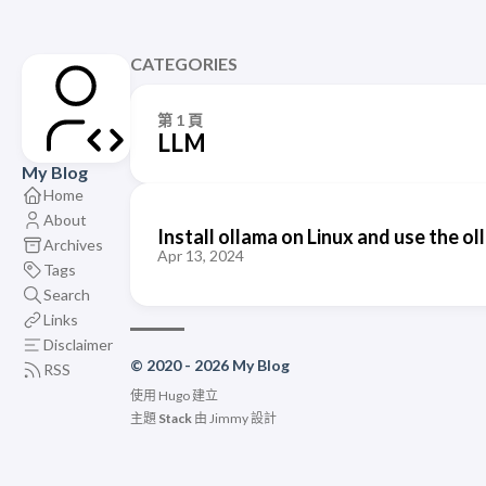
CATEGORIES
第 1 頁
LLM
My Blog
Home
About
Install ollama on Linux and use the 
Archives
Apr 13, 2024
Tags
Search
Links
Disclaimer
© 2020 - 2026 My Blog
RSS
使用
Hugo
建立
主題
Stack
由
Jimmy
設計