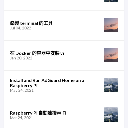
錄製 terminal 的工具
Jul 04, 2022
在 Docker 的容器中安裝 vi
Jan 20, 2022
Install and Run AdGuard Home on a
Raspberry Pi
May 24, 2021
Raspberry Pi 自動連接WIFI
Mar 24, 2021