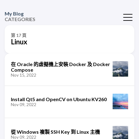
My Blog
CATEGORIES
第 17 頁
Linux
在 Oracle 的虛擬機上安裝 Docker 及 Docker
Compose
Nov 15, 2022
Install Qt5 and OpenCV on Ubuntu KV260
Nov 09, 2022
從 Windows 複製 SSH Key 到 Linux 主機
Nov 09, 2022