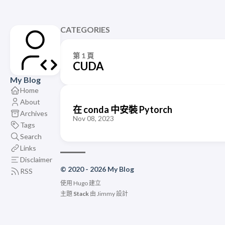
CATEGORIES
第 1 頁
CUDA
My Blog
Home
About
在 conda 中安裝 Pytorch
Archives
Nov 08, 2023
Tags
Search
Links
Disclaimer
© 2020 - 2026 My Blog
RSS
使用
Hugo
建立
主題
Stack
由
Jimmy
設計