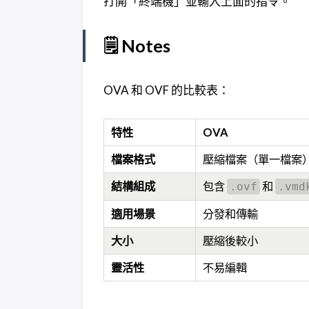
打開「終端機」並輸入上面的指令。
🗒️ Notes
OVA 和 OVF 的比較表：
特性
OVA
檔案格式
壓縮檔案（單一檔案
結構組成
包含
和
.ovf
.vmd
適用場景
分發和傳輸
大小
壓縮後較小
靈活性
不易編輯