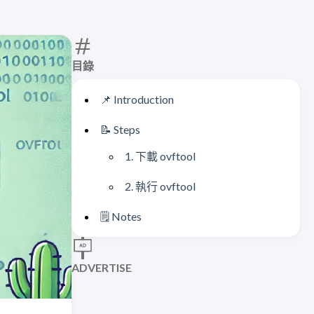
目錄
📌 Introduction
📝 Steps
1. 下載 ovftool
2. 執行 ovftool
🗒️ Notes
ADVERTISE