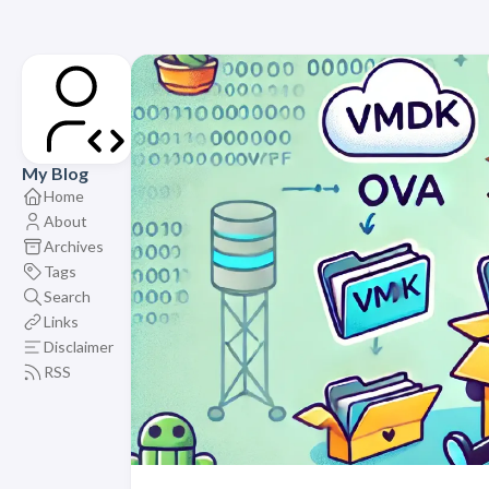
My Blog
Home
About
Archives
Tags
Search
Links
Disclaimer
RSS