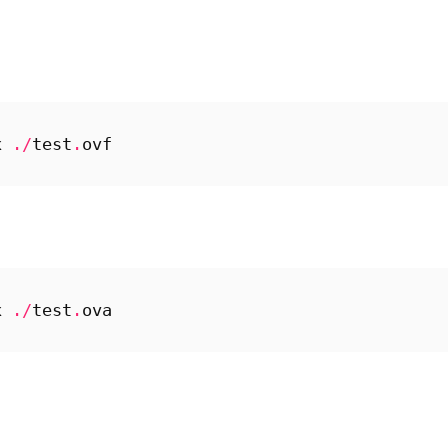
x
./
test
.
ovf
x
./
test
.
ova