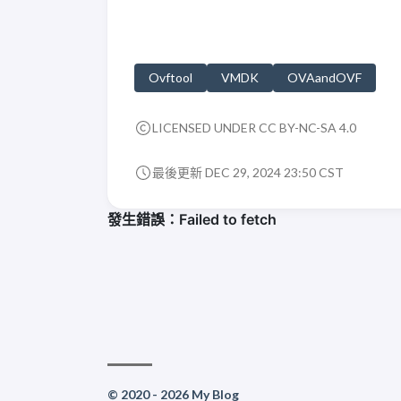
Ovftool
VMDK
OVAandOVF
LICENSED UNDER CC BY-NC-SA 4.0
最後更新 DEC 29, 2024 23:50 CST
© 2020 - 2026 My Blog