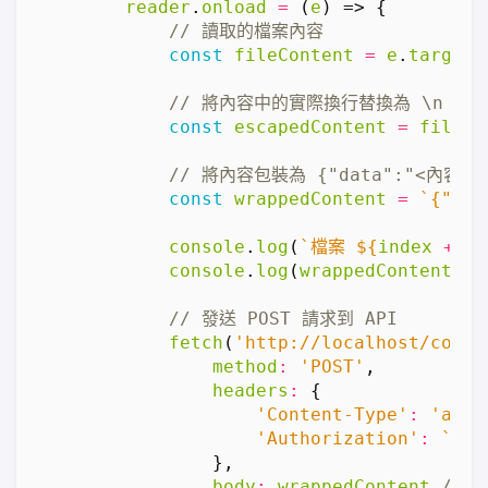
reader
.
onload
=
(
e
)
=>
{
const
fileContent
=
e
.
target
.
const
escapedContent
=
fileCo
const
wrappedContent
=
`{"mod
console
.
log
(
`檔案 
${
index
+
1
}
console
.
log
(
wrappedContent
);
fetch
(
'http://localhost/conso
method
:
'POST'
,
headers
:
{
'Content-Type'
:
'appl
'Authorization'
:
`Bea
},
body
:
wrappedContent