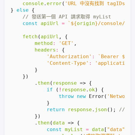
console
.
error
(
'URL 中沒有找到 tagIDs 參
}
else
{
const
apiUrl
=
`
${
origin
}
/console/api
fetch
(
apiUrl
,
{
method
:
'GET'
,
headers
:
{
'Authorization'
:
`Bearer 
${
to
'Content-Type'
:
'application/
}
})
.
then
(
response
=>
{
if
(
!
response
.
ok
)
{
throw
new
Error
(
'Network 
}
return
response
.
json
();
})
.
then
(
data
=>
{
const
myList
=
data
[
"data"
];