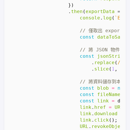
})
.
then
(
exportData
=>
{
console
.
log
(
`Exp
const
dataToSave
const
jsonString
.
replace
(
/\\n
.
slice
(
1
,
-
1
)
const
blob
=
new
const
fileName
=
const
link
=
docu
link
.
href
=
URL
.
c
link
.
download
=
f
link
.
click
();
URL
.
revokeObjectU