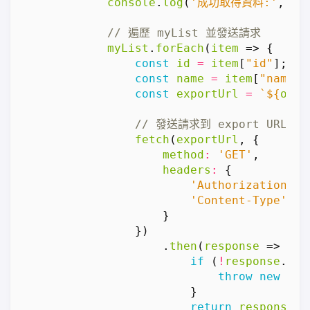
console
.
log
(
'成功取得資料:'
,
my
myList
.
forEach
(
item
=>
{
const
id
=
item
[
"id"
];
const
name
=
item
[
"name"
]
const
exportUrl
=
`
${
orig
fetch
(
exportUrl
,
{
method
:
'GET'
,
headers
:
{
'Authorization'
:
'Content-Type'
:
'
}
})
.
then
(
response
=>
{
if
(
!
response
.
ok
)
throw
new
Err
}
return
response
.
j