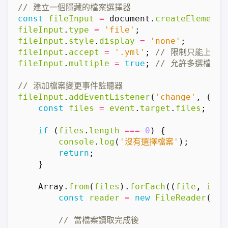
const
fileInput
=
document
.
createElement
(
fileInput
.
type
=
'file'
;
fileInput
.
style
.
display
=
'none'
;
fileInput
.
accept
=
'.yml'
;
fileInput
.
multiple
=
true
;
fileInput
.
addEventListener
(
'change'
,
(
eve
const
files
=
event
.
target
.
files
;
if
(
files
.
length
===
0
)
{
console
.
log
(
'沒有選擇檔案'
);
return
;
}
Array
.
from
(
files
).
forEach
((
file
,
inde
const
reader
=
new
FileReader
();