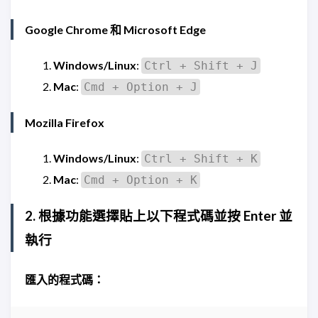
Google Chrome 和 Microsoft Edge
Windows/Linux
:
Ctrl + Shift + J
Mac
:
Cmd + Option + J
Mozilla Firefox
Windows/Linux
:
Ctrl + Shift + K
Mac
:
Cmd + Option + K
2. 根據功能選擇貼上以下程式碼並按 Enter 並
執行
匯入的程式碼：