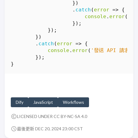
})
.
catch
(
error
=>
{
console
.
error
(
`Ex
});
});
})
.
catch
(
error
=>
{
console
.
error
(
'發送 API 請求時
});
}
Dify
JavaScript
Workflows
LICENSED UNDER CC BY-NC-SA 4.0
最後更新 DEC 20, 2024 23:00 CST