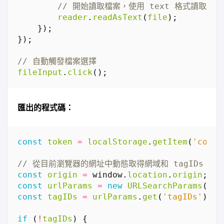
reader
.
readAsText
(
file
);
});
});
fileInput
.
click
();
匯出的程式碼：
const
token
=
localStorage
.
getItem
(
'conso
const
origin
=
window
.
location
.
origin
;
const
urlParams
=
new
URLSearchParams
(
win
const
tagIDs
=
urlParams
.
get
(
'tagIDs'
);
if
(
!
tagIDs
)
{