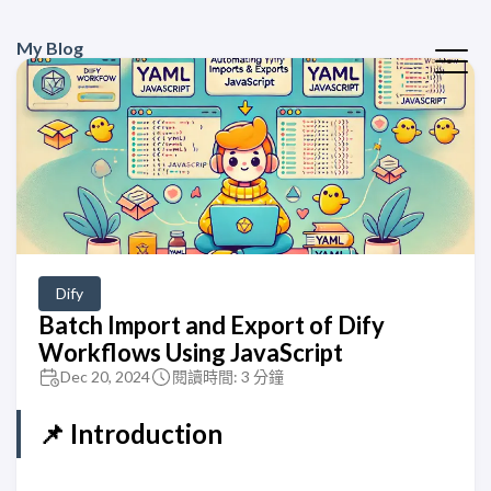
My Blog
Dify
Batch Import and Export of Dify
Workflows Using JavaScript
Dec 20, 2024
閱讀時間: 3 分鐘
📌 Introduction