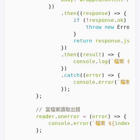
})
.
then
((
response
)
=>
{
if
(
!
response
.
ok
)
{
throw
new
Error
(
}
return
response
.
json
(
})
.
then
((
result
)
=>
{
console
.
log
(
`檔案 
${
in
})
.
catch
((
error
)
=>
{
console
.
error
(
`檔案 
${
});
};
reader
.
onerror
=
(
error
)
=>
{
console
.
error
(
`檔案 
${
index
+
};