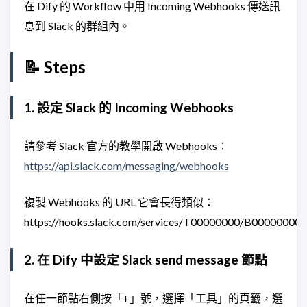
在 Dify 的 Workflow 中用 Incoming Webhooks 傳送訊
息到 Slack 的群組內。
📝 Steps
1. 設定 Slack 的 Incoming Webhooks
請參考 Slack 官方的教學開啟 Webhooks：
https://api.slack.com/messaging/webhooks
複製 Webhooks 的 URL 它會長得類似：
https://hooks.slack.com/services/T00000000/B0000
2. 在 Dify 中設定 Slack send message 節點
在任一節點右側按「+」號，選擇「工具」的頁籤，選