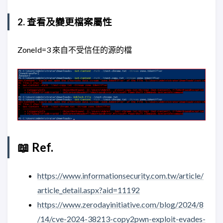
2. 查看及變更檔案屬性
ZoneId=3 來自不受信任的源的檔
📖 Ref.
https://www.informationsecurity.com.tw/article/
article_detail.aspx?aid=11192
https://www.zerodayinitiative.com/blog/2024/8
/14/cve-2024-38213-copy2pwn-exploit-evades-