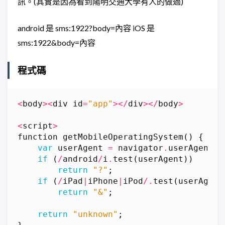
訊。(其實是因為看到陽明交通大學有人的做過)
android 是 sms:1922?body=內容 iOS 是
sms:1922&body=內容
程式碼
<
body
><
div
id
=
"app"
></
div
></
body
>
<
script
>
function
getMobileOperatingSystem
()
{
var
userAgent
=
navigator
.
userAgent
|
if
(
/
android
/
i
.
test
(
userAgent
))
return
"?"
;
if
(
/
iPad
|
iPhone
|
iPod
/.
test
(
userAgent
return
"&"
;
return
"unknown"
;