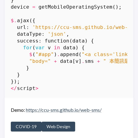
}
device
=
getMobileOperatingSystem
();
$.
ajax
({
url
:
'https://ccu-sms.github.io/web-sms
dataType
:
'json'
,
success
:
function
(
data
)
{
for
(
var
v
in
data
)
{
$
(
"#app"
)
.
append
(
"<a class='linkbox
"body="
+
data
[
v
]
.
sms
+
" 本簡訊是簡
}
}
});
</
script
>
Demo:
https://ccu-sms.github.io/web-sms/
COVID-19
Web Design