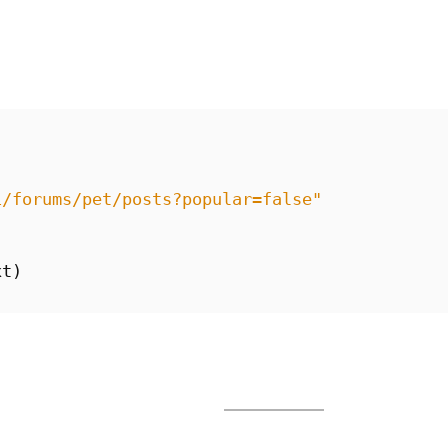
i/forums/pet/posts?popular=false"
xt
)