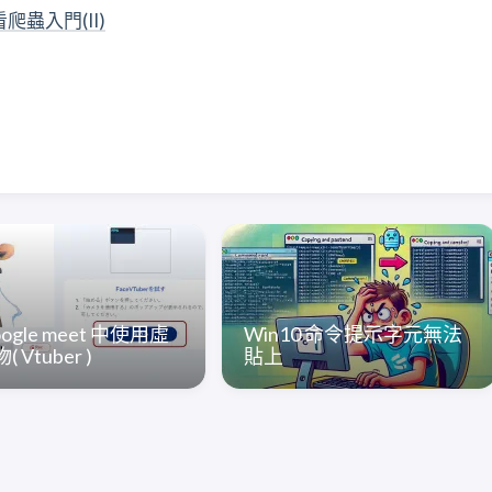
看爬蟲入門(II)
oogle meet 中使用虛
Win10 命令提示字元無法
 Vtuber )
貼上