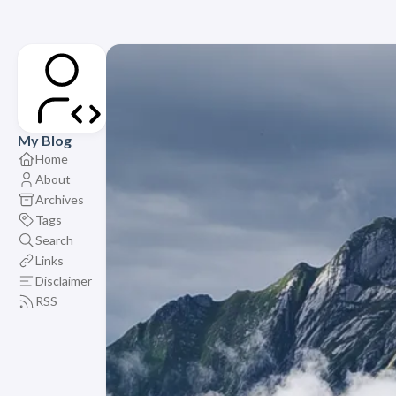
My Blog
Home
About
Archives
Tags
Search
Links
Disclaimer
RSS