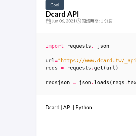
Cool
Dcard API
Jun 06, 2021
閱讀時間: 1 分鐘
import
requests
,
json
url
=
"https://www.dcard.tw/_ap
reqs
=
requests
.
get
(
url
)
reqsjson
=
json
.
loads
(
reqs
.
te
Dcard | API | Python