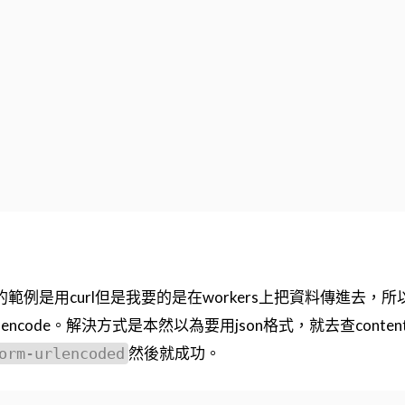
DB的範例是用curl但是我要的是在workers上把資料傳進去，
rlencode。解決方式是本然以為要用json格式，就去查content
然後就成功。
orm-urlencoded