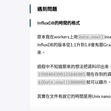
遇到問題
InfluxDB的時間的格式
原本我在workers上用
i
Date.now()
InfluxDB的版本從1.1升到1.8會有
來。
過程中不知道那來的想法把資料印出來
現在存到的
1598404399125846985
就可以顯示
${Date.now()}000000
其實在文件有說它的時間是用Unix nanos