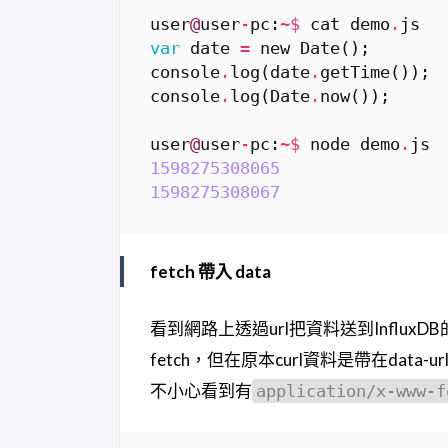
user
@
user
-
pc
:
~$
cat
demo
.
js
var
date
=
new
Date
();
console
.
log
(
date
.
getTime
());
console
.
log
(
Date
.
now
());
user
@
user
-
pc
:
~$
node
demo
.
js
1598275308065
1598275308067
fetch 帶入 data
看到網路上透過url把資料送到Influx
fetch，但在原本curl資料是帶在data-u
不小心看到有
application/x-www-f