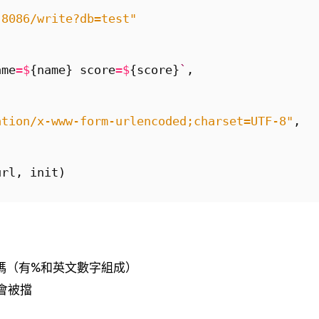
:8086/write?db=test"
ame
=$
{
name
}
score
=$
{
score
}
`
,
ation/x-www-form-urlencoded;charset=UTF-8"
,
url
,
init
)
亂碼（有%和英文數字組成）
er會被擋