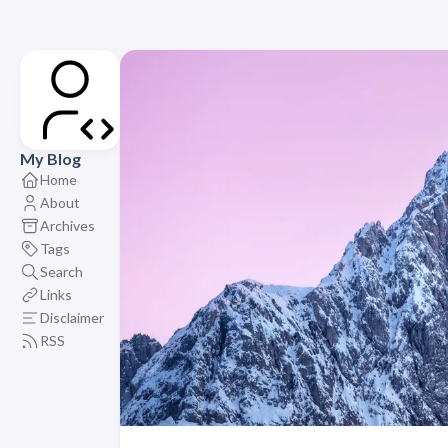
My Blog
Home
About
Archives
Tags
Search
Links
Disclaimer
RSS