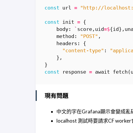
const
url
=
"http://localhost
const
init
=
{
body
:
`
score
,
uid
=$
{
id
},
un
method
:
"POST"
,
headers
:
{
"content-type"
:
"applic
},
}
const
response
=
await
fetch
(
現有問題
中文的字在Grafana顯示會變成
localhost 測試時要請求CF work