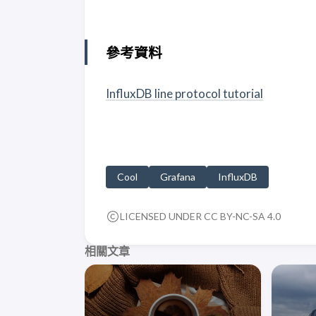
參考資料
InfluxDB line protocol tutorial
Cool
Grafana
InfluxDB
LICENSED UNDER CC BY-NC-SA 4.0
相關文章