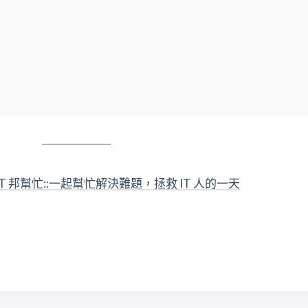
uxDB - iT 邦幫忙::一起幫忙解決難題，拯救 IT 人的一天