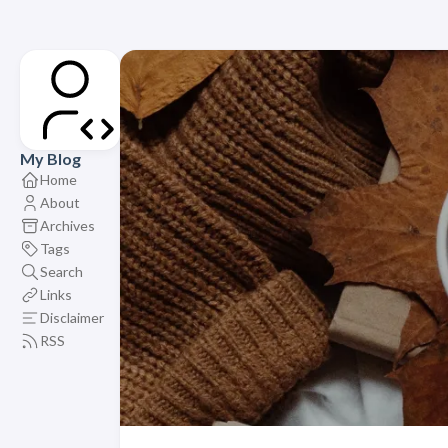
My Blog
Home
About
Archives
Tags
Search
Links
Disclaimer
RSS