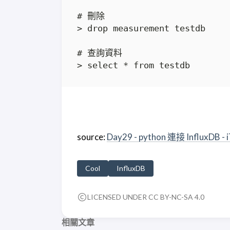
source:
Day29 - python 連接 Infl
Cool
InfluxDB
LICENSED UNDER CC BY-NC-SA 4.0
相關文章