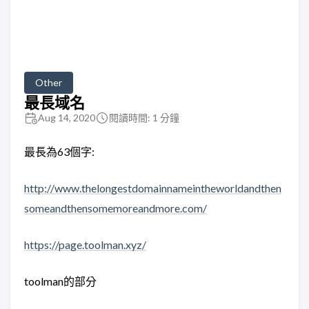
Other
最長域名
Aug 14, 2020
閱讀時間: 1 分鐘
最長為63個字:
http://www.thelongestdomainnameintheworldandthen
someandthensomemoreandmore.com/
https://page.toolman.xyz/
toolman的部分