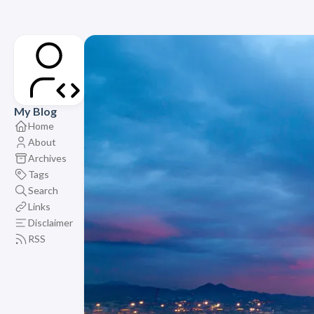
My Blog
Home
About
Archives
Tags
Search
Links
Disclaimer
RSS