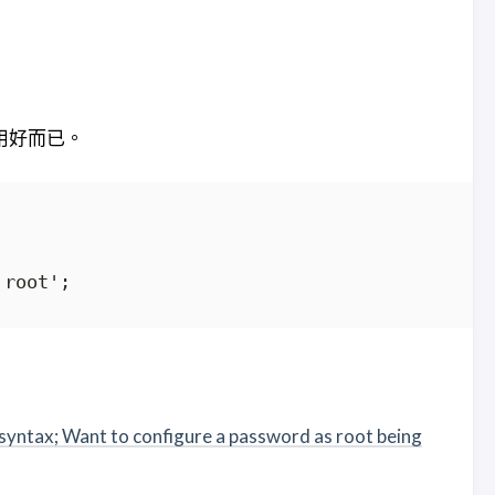
用好而已。
syntax; Want to configure a password as root being