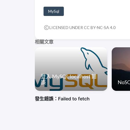
MySql
LICENSED UNDER CC BY-NC-SA 4.0
相關文章
登入 MySQL localhost 錯
誤
NoS