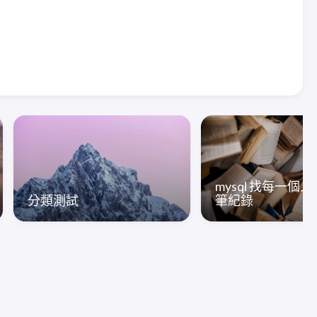
mysql 找每一個
分類測試
筆紀錄