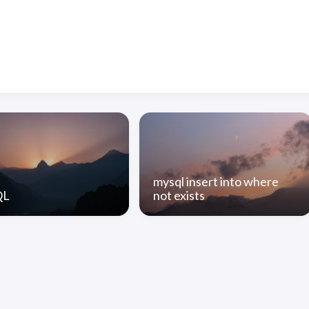
mysql insert into where
QL
not exists