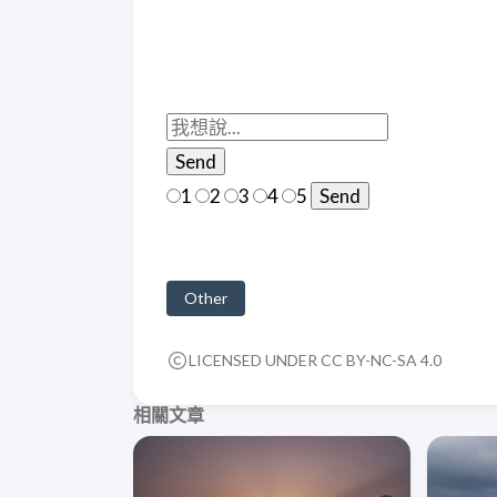
1
2
3
4
5
Other
LICENSED UNDER CC BY-NC-SA 4.0
相關文章