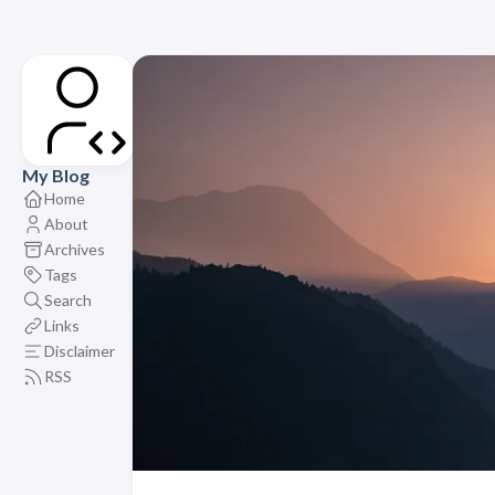
My Blog
Home
About
Archives
Tags
Search
Links
Disclaimer
RSS