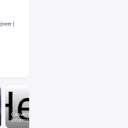
neer |
Convert personal
隨機顯示一篇維基
information to image
的文章