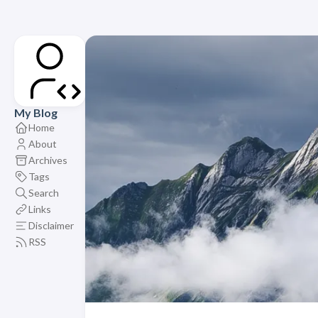
My Blog
Home
About
Archives
Tags
Search
Links
Disclaimer
RSS