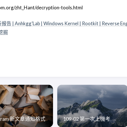
rg/zht_Hant/decryption-tools.html
nhkgg’Lab | Windows Kernel | Rootkit | Reverse Engi
析挖掘
egram 新文章通知格式
109-02 第一次上機考