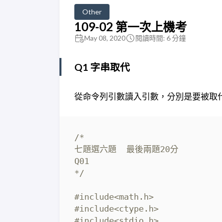
Other
109-02 第一次上機考
May 08, 2020
閱讀時間: 6 分鐘
Q1 字串取代
從命令列引數讀入引數，分別是要被取
*/
#include
<math.h>
#include
<ctype.h>
#include
<stdio.h>