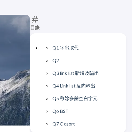
目錄
Q1 字串取代
Q2
Q3 link list 新增及輸出
Q4 Link list 反向輸出
Q5 移除多餘空白字元
Q6 BST
Q7 C qsort