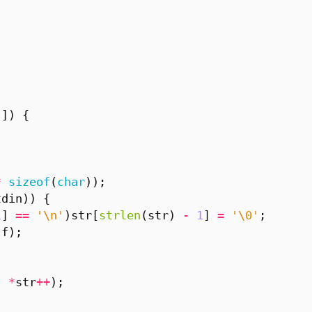
[])
{
*
sizeof
(
char
));
tdin
))
{
1
]
==
'\n'
)
str
[
strlen
(
str
)
-
1
]
=
'\0'
;
f
);
,
*
str
++
);