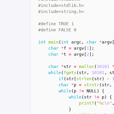
#include
<stdlib.h>
#include
<string.h>
int
main
(
int
argc
,
char
*
argv
char
*
f
=
argv
[
1
];
char
*
t
=
argv
[
2
];
char
*
str
=
malloc
(
10101
while
(
fgets
(
str
,
10101
,
s
if
(
str
[
strlen
(
str
)
-
char
*
p
=
strstr
(
str
,
while
(
p
!=
NULL
)
{
while
(
str
!=
p
)
{
printf
(
"%c
\n
"
}