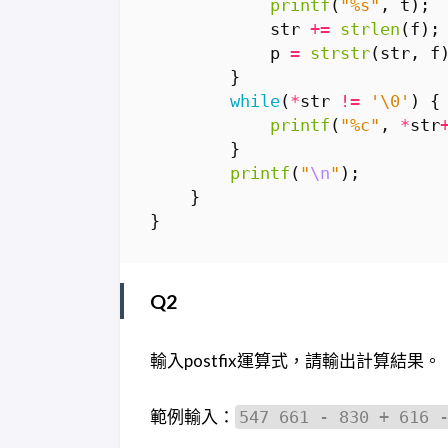
printf
(
"%s"
,
t
);
str
+=
strlen
(
f
);
p
=
strstr
(
str
,
f
}
while
(
*
str
!=
'\0'
)
{
printf
(
"%c"
,
*
str
}
printf
(
"
\n
"
);
}
}
Q2
輸入postfix運算式，請輸出計算結果。
範例輸入：
547 661 - 830 + 616 