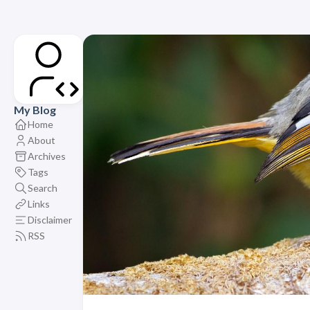
My Blog
Home
About
Archives
Tags
Search
Links
Disclaimer
RSS