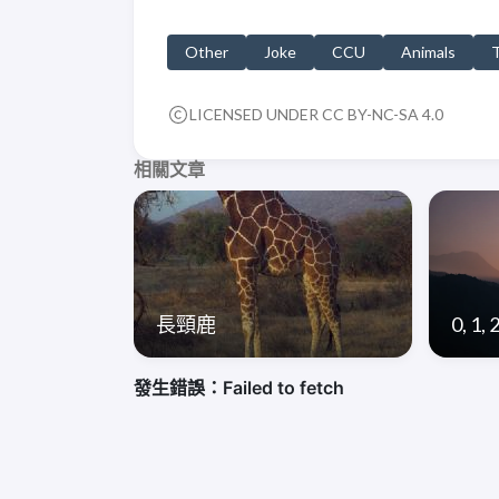
Other
Joke
CCU
Animals
T
LICENSED UNDER CC BY-NC-SA 4.0
相關文章
長頸鹿
0, 1, 2