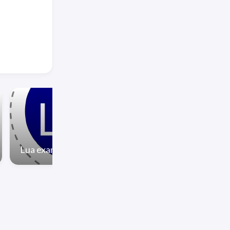
你有聽到叫聲嗎？
Lua example
啊