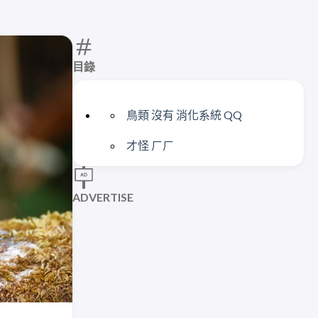
目錄
鳥類 沒有 消化系統 QQ
才怪 ㄏㄏ
ADVERTISE