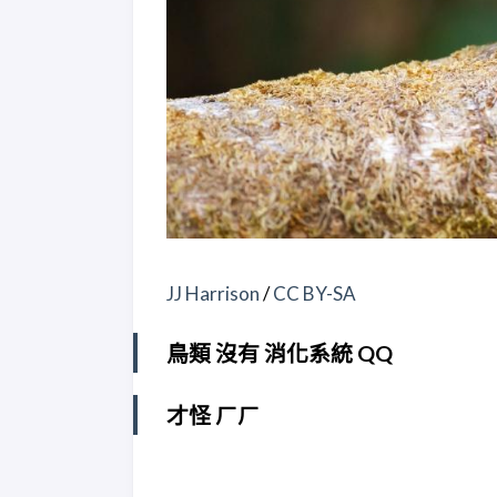
JJ Harrison
/
CC BY-SA
鳥類 沒有 消化系統 QQ
才怪 ㄏㄏ